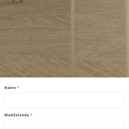
Namn
*
Meddelande
*