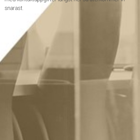
snarast.