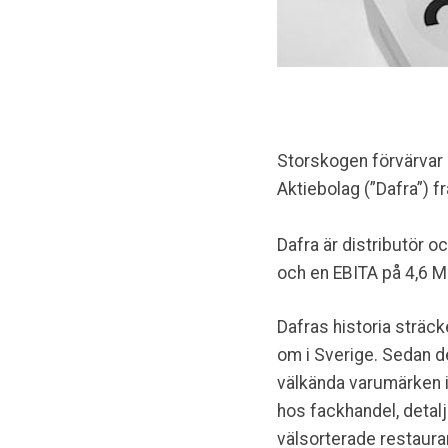
Storskogen förvärvar g
Aktiebolag (”Dafra”) f
Dafra är distributör 
och en EBITA på 4,6 
Dafras historia sträck
om i Sverige. Sedan de
välkända varumärken i
hos fackhandel, detal
välsorterade restaura