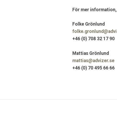
För mer information,
Folke 
folke.gronlund@advi
+46 (0) 708 32 17 90
Mattias Grönlund
mattias@advizer.se
+46 (0) 70 495 66 