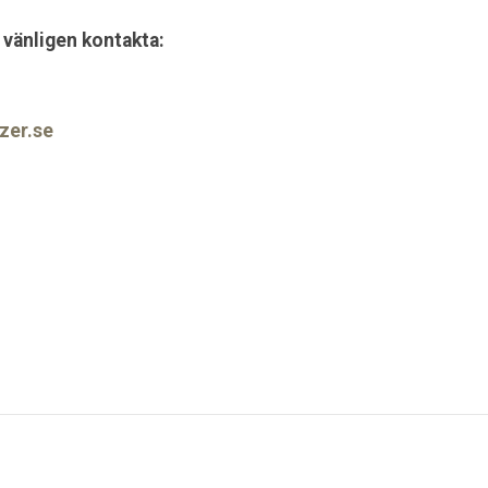
 vänligen kontakta:
Grönlund
zer.se
66