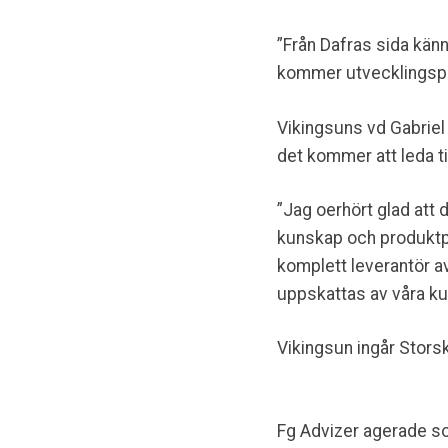
”Från Dafras sida kän
kommer utvecklingspot
Vikingsuns vd Gabriel
det kommer att leda til
”Jag oerhört glad att 
kunskap och produktpo
komplett leverantör a
uppskattas av våra ku
Vikingsun ingår Stors
Fg Advizer agerade s