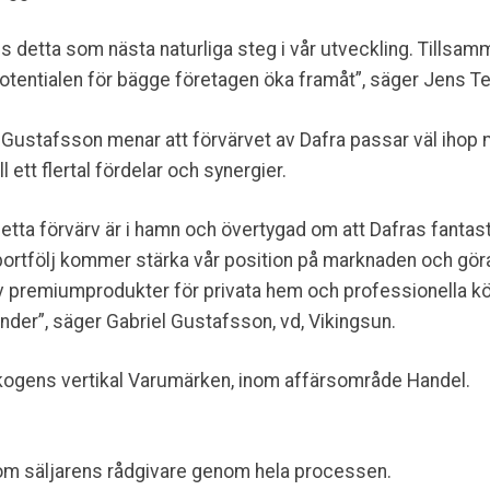
ns detta som nästa naturliga steg i vår utveckling. Tills
entialen för bägge företagen öka framåt”, säger Jens Te
 Gustafsson menar att förvärvet av Dafra passar väl ihop 
l ett flertal fördelar och synergier.
detta förvärv är i hamn och övertygad om att Dafras fantas
rtfölj kommer stärka vår position på marknaden och göra 
v premiumprodukter för privata hem och professionella k
nder”, säger Gabriel Gustafsson, vd, Vikingsun.
kogens vertikal Varumärken, inom affärsområde Handel.
om säljarens rådgivare genom hela processen.