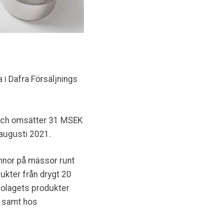
 i Dafra Försäljnings
g och omsätter 31 MSEK
augusti 2021.
pannor på mässor runt
dukter från drygt 20
bolagets produkter
l samt hos