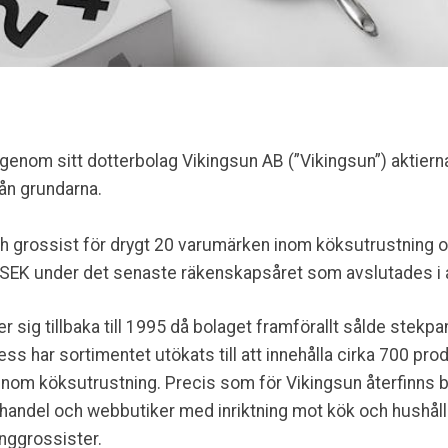
enom sitt dotterbolag Vikingsun AB (”Vikingsun”) aktierna
rån grundarna.
och grossist för drygt 20 varumärken inom köksutrustnin
MSEK under det senaste räkenskapsåret som avslutades i 
er sig tillbaka till 1995 då bolaget framförallt sålde stek
ss har sortimentet utökats till att innehålla cirka 700 pro
nom köksutrustning. Precis som för Vikingsun återfinns 
jhandel och webbutiker med inriktning mot kök och hushål
nggrossister.