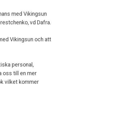
ammans med Vikingsun
restchenko, vd Dafra.
med Vikingsun och att
tiska personal,
oss till en mer
ök vilket kommer